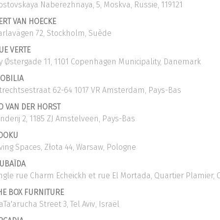
ostovskaya Naberezhnaya, 5, Moskva, Russie, 119121
ERT VAN HOECKE
arlavägen 72, Stockholm, Suède
UE VERTE
y Østergade 11, 1101 Copenhagen Municipality, Danemark
OBILIA
trechtsestraat 62-64 1017 VR Amsterdam, Pays-Bas
O VAN DER HORST
inderij 2, 1185 ZJ Amstelveen, Pays-Bas
OOKU
iving Spaces, Złota 44, Warsaw, Pologne
UBAÏDA
ngle rue Charm Echeickh et rue El Mortada, Quartier Plamier,
HE BOX FURNITURE
aTa'arucha Street 3, Tel Aviv, Israël