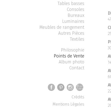
Tables basses
Consoles
D
Bureaux
4
Luminaires
Meubles de rangement
C
Autres Pièces
2
Textiles
P
3
Philosophie
Points de Vente
A
Album photo
1
Contact
A
6
A
2
Crédits
A
Mentions Légales
2