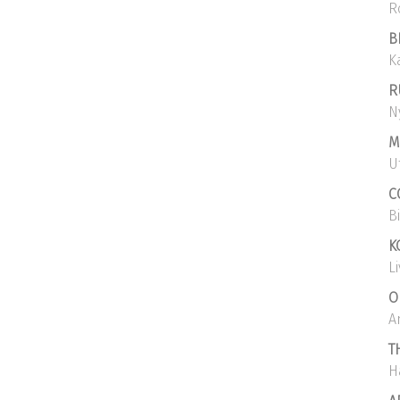
R
B
K
R
N
M
U
C
B
K
L
O
A
T
H