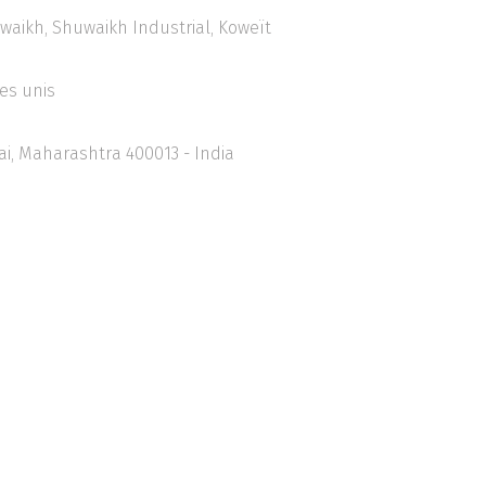
uwaikh, Shuwaikh Industrial, Koweït
bes unis
i, Maharashtra 400013 - India