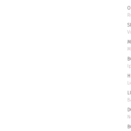
O
R
S
V
M
M
B
I
H
L
L
B
D
N
B