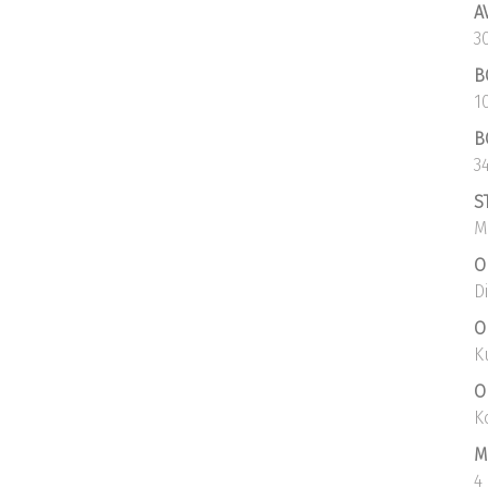
A
3
B
1
B
3
S
M
O
D
O
K
O
K
M
4