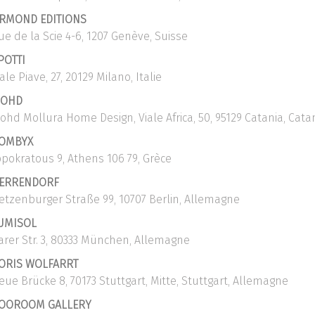
RMOND EDITIONS
ue de la Scie 4-6, 1207 Genève, Suisse
POTTI
iale Piave, 27, 20129 Milano, Italie
OHD
ohd Mollura Home Design, Viale Africa, 50, 95129 Catania, Catan
OMBYX
ppokratous 9, Athens 106 79, Grèce
ERRENDORF
ietzenburger Straße 99, 10707 Berlin, Allemagne
UMISOL
arer Str. 3, 80333 München, Allemagne
ORIS WOLFARRT
eue Brücke 8, 70173 Stuttgart, Mitte, Stuttgart, Allemagne
OOROOM GALLERY