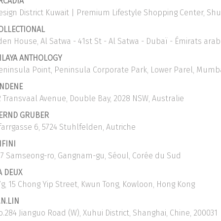
RCADIA
esign District Kuwait | Premium Lifestyle Shopping Center, Sh
OLLECTIONAL
den House, Al Satwa - 41st St - Al Satwa - Dubaï - Émirats ara
ILAYA ANTHOLOGY
eninsula Point, Peninsula Corporate Park, Lower Parel, Mumba
NDENE
2 Transvaal Avenue, Double Bay, 2028 NSW, Australie
ERND GRUBER
farrgasse 6, 5724 Stuhlfelden, Autriche
NFINI
77 Samseong-ro, Gangnam-gu, Séoul, Corée du Sud
A DEUX
7g, 15 Chong Yip Street, Kwun Tong, Kowloon, Hong Kong
.N.LIN
o.284 Jianguo Road (W), Xuhui District, Shanghai, Chine, 200031