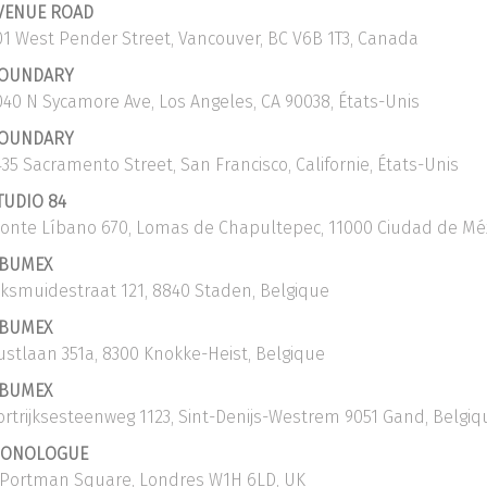
VENUE ROAD
01 West Pender Street, Vancouver, BC V6B 1T3, Canada
OUNDARY
040 N Sycamore Ave, Los Angeles, CA 90038, États-Unis
OUNDARY
435 Sacramento Street, San Francisco, Californie, États-Unis
TUDIO 84
onte Líbano 670, Lomas de Chapultepec, 11000 Ciudad de Méx
BUMEX
iksmuidestraat 121, 8840 Staden, Belgique
BUMEX
ustlaan 351a, 8300 Knokke-Heist, Belgique
BUMEX
ortrijksesteenweg 1123, Sint-Denijs-Westrem 9051 Gand, Belgiq
ONOLOGUE
 Portman Square, Londres W1H 6LD, UK